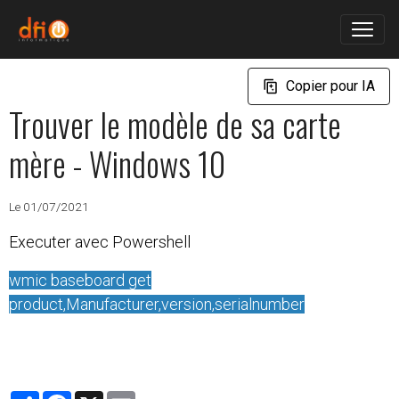
Copier pour IA
Trouver le modèle de sa carte
mère - Windows 10
Le 01/07/2021
Executer avec Powershell
wmic baseboard get
product,Manufacturer,version,serialnumber
Partager
Facebook
X
Email